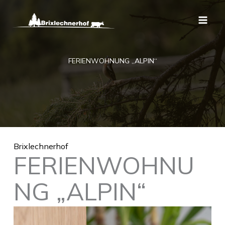
Zum
Inhalt
springen
FERIENWOHNUNG „ALPIN“
Brixlechnerhof
FERIENWOHNU
NG „ALPIN“